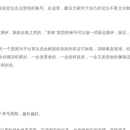
人设的定位去运营你的账号。在这里，建议大家对于自己的定位不要太分
红测评，眼影合集之类的，“美食”类型的账号可以做一些新品测评，探店
。
另一个是因为平台算法也会根据你发的内容去打标签，深耕垂直领域，
粉丝都没积累好，一会发美食的，一会发科技的，一会又发美妆的像报
没有好处。
个养号周期，越长越好。