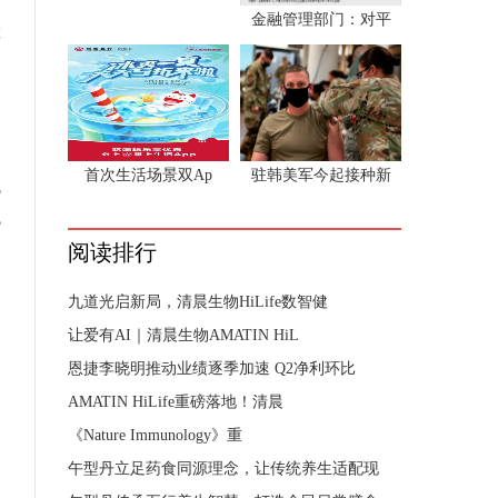
金融管理部门：对平
散
，
首次生活场景双Ap
驻韩美军今起接种新
也
流
阅读排行
九道光启新局，清晨生物HiLife数智健
让爱有AI｜清晨生物AMATIN HiL
恩捷李晓明推动业绩逐季加速 Q2净利环比
AMATIN HiLife重磅落地！清晨
《Nature Immunology》重
午型丹立足药食同源理念，让传统养生适配现