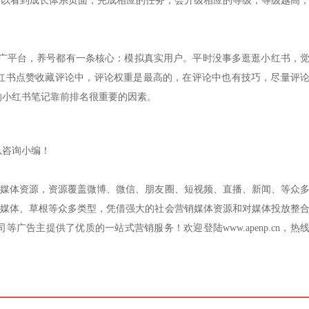
可以看到成长体系页面，完成相应的任务，会升级相应的等级，等级越高
推广平台，养号都有一条核心：模拟真实用户。平时没事多逛逛小红书，
红书点赞收藏评论中，评论权重是最高的，在评论中也有技巧，尽量评
响小红书笔记靠前排名很重要的因素。
以咨询小编！
势媒体资源，资源覆盖微博、微信、朋友圈、短视频、直播、新闻、等众
、媒体、草根等众多类型，凭借强大的社会营销媒体资源和对媒体投放整
告主提供了优质的一站式营销服务！欢迎登陆www.apenp.cn，热