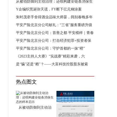
从被动防御到主动治理：还呗构建全链条消保生
态
Y企编织荒诞弥天谎，FY断下亿元糊涂案
朱时茂牵手舍得酒业品味大师晏，阔别春晚多年
恰
以
平安产险北京分公司献礼：“三省”服务重磅升级
平安产险北京分公司：首善之都 平安模样｜青春
平安产险北京分公司：打击经济犯罪+投资者保
阅
护
平安产险北京分公司：守护首都的一抹“橙”
《2023主持人大赛》“实战赛”精彩来袭，六
是“骗”还是“赖”？——大富科技控股股东被索
然
热点图文
从被动防御到主动治