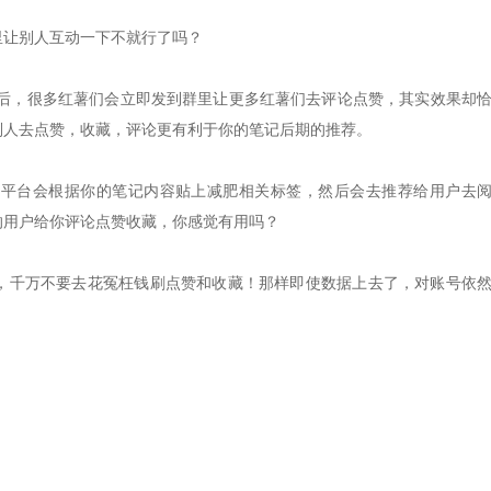
里让别人互动一下不就行了吗？
完后，很多红薯们会立即发到群里让更多红薯们去评论点赞，其实效果却
别人去点赞，收藏，评论更有利于你的笔记后期的推荐。
书平台会根据你的笔记内容贴上减肥相关标签，然后会去推荐给用户去
的用户给你评论点赞收藏，你感觉有用吗？
，千万不要去花冤枉钱刷点赞和收藏！那样即使数据上去了，对账号依