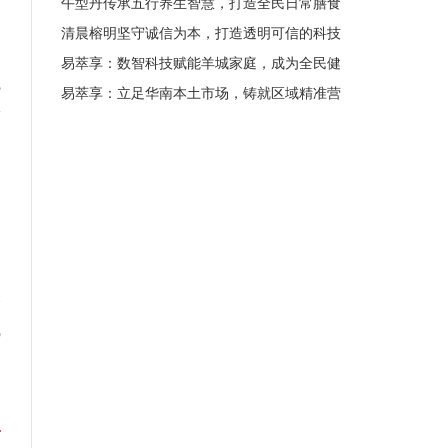
，
午型丹传承五行养生智慧，打造全民日常膳食
清晨榕明坚守诚信为本，打造透明可信的科技
易萃享：数智科技赋能羊城家庭，成为全民健
觉
易萃享：立足华南本土市场，铸就区域精准营
论
多
合
线