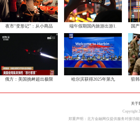
夜市“变形记”：从小商品
端午假期国内旅游出游1.
国产
俄方：美国挑衅超出极限
哈尔滨获得2025年第九
驻韩
关于
Copyri
郑重声明：北方金融网仅提供服务对接功能