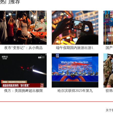
热门推荐
夜市“变形记”：从小商品
端午假期国内旅游出游1.
国产
俄方：美国挑衅超出极限
哈尔滨获得2025年第九
驻韩
关于