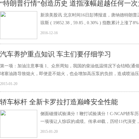
“特朗普行情”创造历史 道指涨幅超越任何一次
新浪美股讯 北京时间16日彭博报道，唐纳德特朗普
琼斯 ( 19852.38 , 59.85 , 0.30% ) 指数累计上涨了8
2016-12-16
汽车养护重点知识 车主们要仔细学习
第一项：加油注意事项 1、众所周知，我国的柴油低温情况下会结蜡(通
堵塞油路导致熄火，即便是不熄火，也会增加高压泵的负担，造成喷油压
2015-01-20
轿车标杆 全新卡罗拉打造巅峰安全性能
侧面碰撞试验满分！鞭打试验满分！C-NCAP轿
一项项让人惊叹的成绩。传承48载，历经11代演变，
2015-01-20