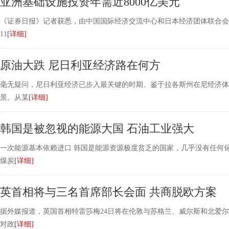
亚洲基础设施投资年需近8000亿美元
《证券日报》记者获悉，由中国国际经济交流中心和日本经济团体联合会
11
[详细]
原油大跌 尼日利亚经济路在何方
毫无疑问，尼日利亚经济已步入最关键的时期。鉴于拉各斯州在尼经济体
景。从某
[详细]
韩国是被忽视的能源大国 石油工业强大
一次能源基本依赖进口 韩国是能源资源极度贫乏的国家，几乎没有任何
煤炭
[详细]
英首相将与三名首席部长会面 共商脱欧方案
据外媒报道，英国首相特雷莎梅24日将在伦敦与苏格兰、威尔斯和北爱
对政
[详细]