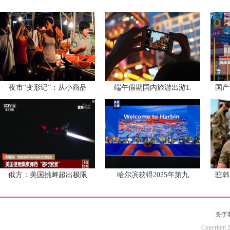
夜市“变形记”：从小商品
端午假期国内旅游出游1.
国产
俄方：美国挑衅超出极限
哈尔滨获得2025年第九
驻韩
关于
Copyri