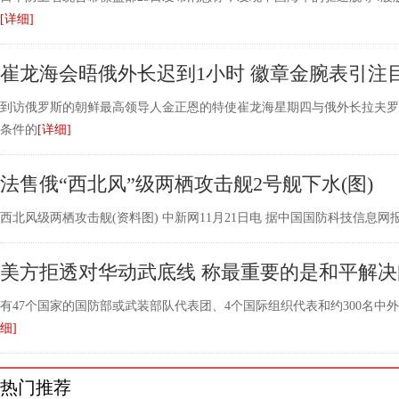
[详细]
崔龙海会晤俄外长迟到1小时 徽章金腕表引注
到访俄罗斯的朝鲜最高领导人金正恩的特使崔龙海星期四与俄外长拉夫罗
条件的
[详细]
法售俄“西北风”级两栖攻击舰2号舰下水(图)
西北风级两栖攻击舰(资料图) 中新网11月21日电 据中国国防科技信息
美方拒透对华动武底线 称最重要的是和平解决
有47个国家的国防部或武装部队代表团、4个国际组织代表和约300名中
细]
热门推荐