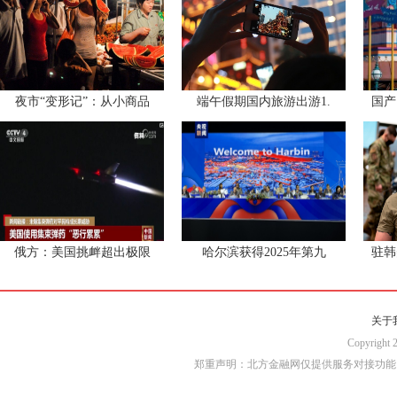
夜市“变形记”：从小商品
端午假期国内旅游出游1.
国产
俄方：美国挑衅超出极限
哈尔滨获得2025年第九
驻韩
关于
Copyri
郑重声明：北方金融网仅提供服务对接功能