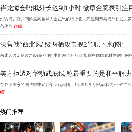
崔龙海会晤俄外长迟到1小时 徽章金腕表引注
到访俄罗斯的朝鲜最高领导人金正恩的特使崔龙海星期四与俄外长拉夫罗
条件的
[详细]
法售俄“西北风”级两栖攻击舰2号舰下水(图)
西北风级两栖攻击舰(资料图) 中新网11月21日电 据中国国防科技信息
美方拒透对华动武底线 称最重要的是和平解决
有47个国家的国防部或武装部队代表团、4个国际组织代表和约300名中
细]
热门推荐