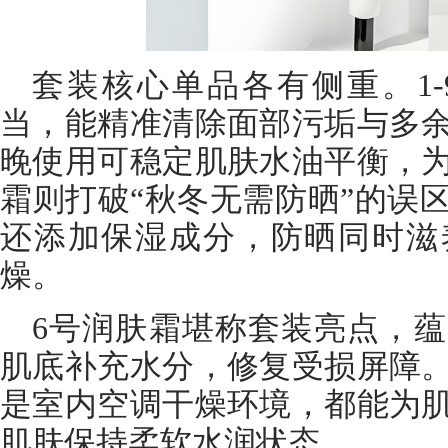
套装核心单品各有侧重。1
当，能精准清除面部污垢与多
晚使用可稳定肌肤水油平衡，
霜则打破“秋冬无需防晒”的误
还添加保湿成分，防晒同时滋
燥。
6号润肤霜堪称套装亮点，
肌底补充水分，修复受损屏障
是室内空调干燥环境，都能为
肌肤保持柔软水润状态。