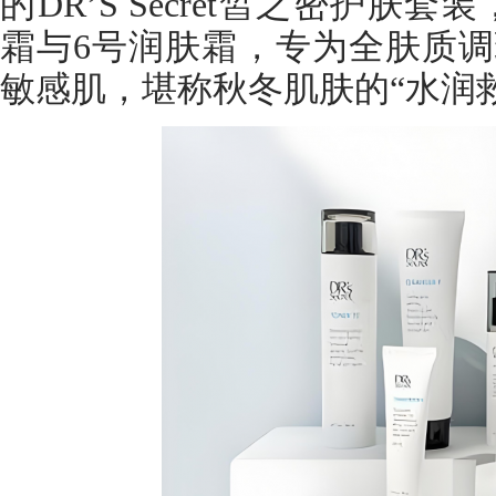
的DR’S Secret皙之密护肤
霜与6号润肤霜，专为全肤质
敏感肌，堪称秋冬肌肤的“水润