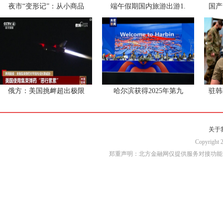
夜市“变形记”：从小商品
端午假期国内旅游出游1.
国产
俄方：美国挑衅超出极限
哈尔滨获得2025年第九
驻韩
关于
Copyri
郑重声明：北方金融网仅提供服务对接功能