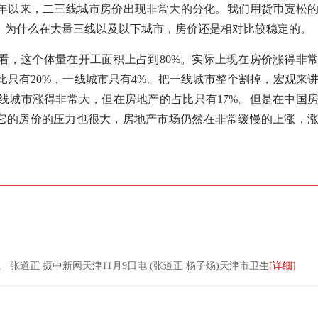
年以来，二三线城市房价出现非常大的分化。我们用货币宽松
，为什么在大量三线以及以下城市，房价还是相对比较稳定的。
看，这个体量在开工面积上占到80%。实际上现在房价涨得非
只有20%，一线城市只有4%。把一线城市整个割掉，
宏观
来
线城市涨得非常大，但在房地产的占比只有17%。但是在中国
上它的房价的压力也很大，房地产市场仍然在非常缓慢的上涨，
张道正 摄中新网天津11月9日电 (张道正 杨子炀)天津市卫生
[详细]