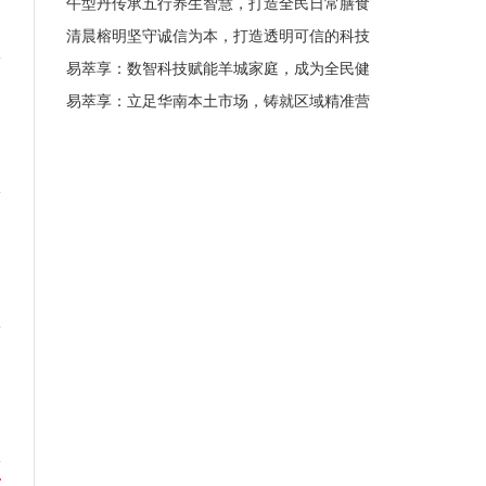
午型丹传承五行养生智慧，打造全民日常膳食
清晨榕明坚守诚信为本，打造透明可信的科技
易萃享：数智科技赋能羊城家庭，成为全民健
易萃享：立足华南本土市场，铸就区域精准营