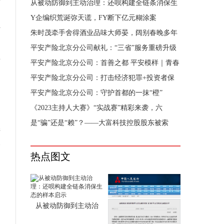
从被动防御到主动治理：还呗构建全链条消保生
是
态
Y企编织荒诞弥天谎，FY断下亿元糊涂案
上
朱时茂牵手舍得酒业品味大师晏，阔别春晚多年
以
平安产险北京分公司献礼：“三省”服务重磅升级
看
平安产险北京分公司：首善之都 平安模样｜青春
平安产险北京分公司：打击经济犯罪+投资者保
护
平安产险北京分公司：守护首都的一抹“橙”
《2023主持人大赛》“实战赛”精彩来袭，六
调
是“骗”还是“赖”？——大富科技控股股东被索
产
个
热点图文
的
之
从被动防御到主动治