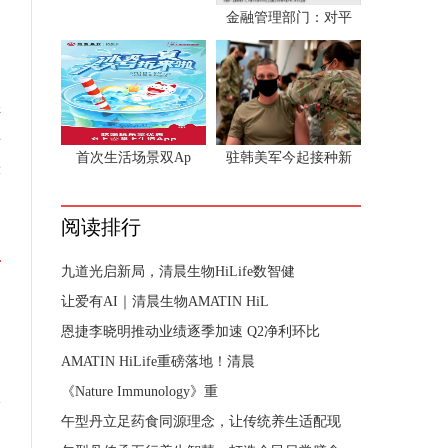
的
金融管理部门：对平
常
讲
房
首次生活场景双Ap
驻韩美军今起接种新
涨
阅读排行
九道光启新局，清晨生物HiLife数智健
让爱有AI｜清晨生物AMATIN HiL
恩捷李晓明推动业绩逐季加速 Q2净利环比
AMATIN HiLife重磅落地！清晨
《Nature Immunology》重
午型丹立足药食同源理念，让传统养生适配现