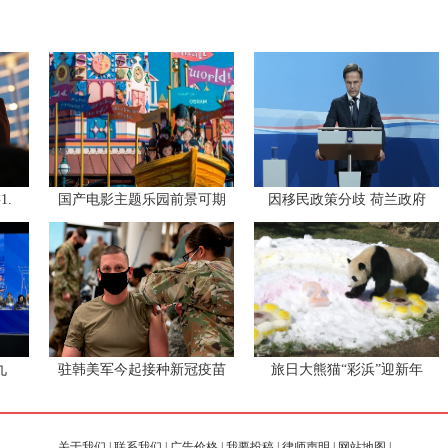
.
国产电影主题乐园前景可期
因移民政策分歧 荷兰政府
九
驻韩美军今起接种新冠疫苗
旅日大熊猫“彩浜”迎新年
关于我们
|
联系我们
|
广告价格
|
我要投稿
|
律师声明
|
网站地图
|