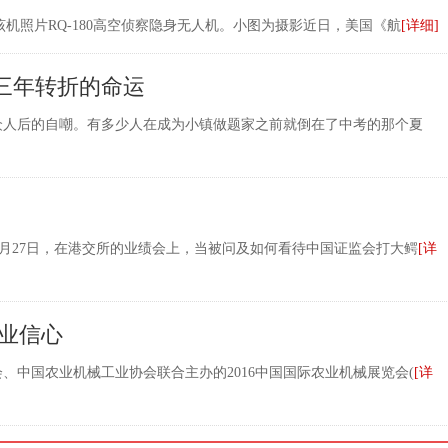
该机照片RQ-180高空侦察隐身无人机。小图为摄影近日，美国《航
[详细]
三年转折的命运
众人后的自嘲。有多少人在成为小镇做题家之前就倒在了中考的那个夏
 2月27日，在港交所的业绩会上，当被问及如何看待中国证监会打大鳄
[详
行业信心
会、中国农业机械工业协会联合主办的2016中国国际农业机械展览会(
[详