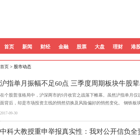
首页
新闻
财经
金融
股票
大盘
理财
港
首页
> 股市动态
沪指单月振幅不足60点 三季度周期板块牛股辈
在个股普涨格局中，沪深两市的9月收官之战落下帷幕。虽然沪指单月仅以
面背后，却是市场投资主线的悄然切换及风险偏好的悄然变化。 钢铁板
2017-09-30
中科大教授重申举报真实性：我对公开信负全