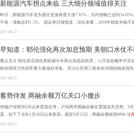
新能源汽车拐点来临 三大细分领域值得关注
昨日，新能源汽车龙头股比亚迪再度大涨7.81%，月内涨幅已达到34.
不俗，涨幅达到1.2%。 据证券日报报道，综合来看，2018年财政补贴不
2017-09-27
早知道：耶伦强化再次加息预期 美朝口水仗不
重点关注 耶伦讲话强化美联储今年再次加息的前景，12月加息概率升至
鲜动用毁灭性的军事力量做好准备。关注白宫周三将发布详细的税改报告
2017-09-27
蓄势待发 两融余额万亿关口小撤步
伴随沪深两市6月以来震荡反弹，沪深两市两融余额呈震荡连升态势。9月20
遥，创下了去年1月20日以来新高。截至9月25日，两融余额收报9890.5
[
2017-09-27