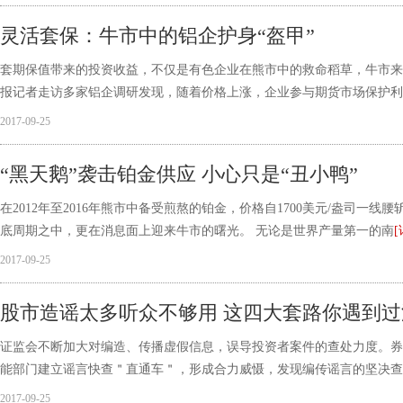
灵活套保：牛市中的铝企护身“盔甲”
套期保值带来的投资收益，不仅是有色企业在熊市中的救命稻草，牛市来
报记者走访多家铝企调研发现，随着价格上涨，企业参与期货市场保护利
2017-09-25
“黑天鹅”袭击铂金供应 小心只是“丑小鸭”
在2012年至2016年熊市中备受煎熬的铂金，价格自1700美元/盎司一线
底周期之中，更在消息面上迎来牛市的曙光。 无论是世界产量第一的南
[
2017-09-25
股市造谣太多听众不够用 这四大套路你遇到过
证监会不断加大对编造、传播虚假信息，误导投资者案件的查处力度。券
能部门建立谣言快查＂直通车＂，形成合力威慑，发现编传谣言的坚决查
2017-09-25